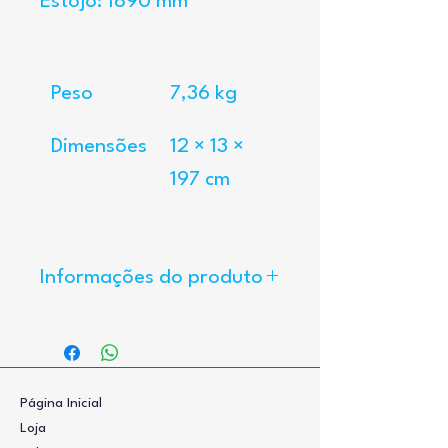
Estojo: 1890 mm
Peso
7,36 kg
Dimensões
12 × 13 × 
197 cm
Informações do produto
Tecido Matte White (branco opaco) 
com ganho de brilho.
Bordas pretas no tecido.
Página Inicial
Estojo metálico com fixação em teto 
Loja
ou parede.